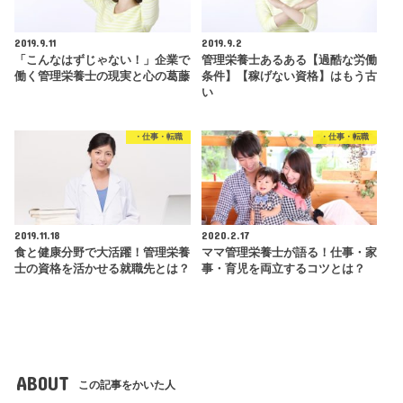
2019.9.11
2019.9.2
「こんなはずじゃない！」企業で
管理栄養士あるある【過酷な労働
働く管理栄養士の現実と心の葛藤
条件】【稼げない資格】はもう古
い
・仕事・転職
・仕事・転職
2019.11.18
2020.2.17
食と健康分野で大活躍！管理栄養
ママ管理栄養士が語る！仕事・家
士の資格を活かせる就職先とは？
事・育児を両立するコツとは？
ABOUT
この記事をかいた人