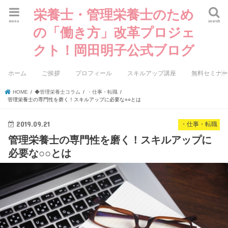
栄養士・管理栄養士のため
menu
search
の「働き方」改革プロジェ
クト！岡田明子公式ブログ
ホーム
ご挨拶
プロフィール
スキルアップ講座
無料セミナ
HOME
◆管理栄養士コラム
・仕事・転職
管理栄養士の専門性を磨く！スキルアップに必要な○○とは
2019.09.21
・仕事・転職
管理栄養士の専門性を磨く！スキルアップに
必要な○○とは