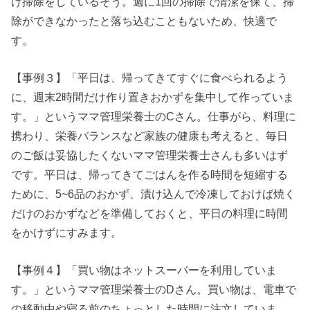
け掃除をしているそう。週に1回の掃除で清潔を保て、掃
除ができなかったと落ち込むこともないため、快適で
す。
【事例３】「平日は、帰ってきてすぐに食べられるよう
に、週末2時間だけ作り置きおかずを集中して作っていま
す。」というママ管理栄養士のCさん。仕事がら、料理に
携わり、栄養バランスなど家族の健康も考えると、毎日
のご飯は妥協したくないママ管理栄養士さんも多いはず
です。平日は、帰ってきてごはんを作る時間を短縮する
ために、5~6品のおかず、漬け込んで冷凍しておけば焼く
だけのおかずなどを準備しておくと、平日の料理に時間
をかけずにすみます。
【事例４】「買い物はネットスーパーを利用していま
す。」というママ管理栄養士のDさん。買い物は、電車で
の移動中や寝る前のちょっとした時間に注文していま