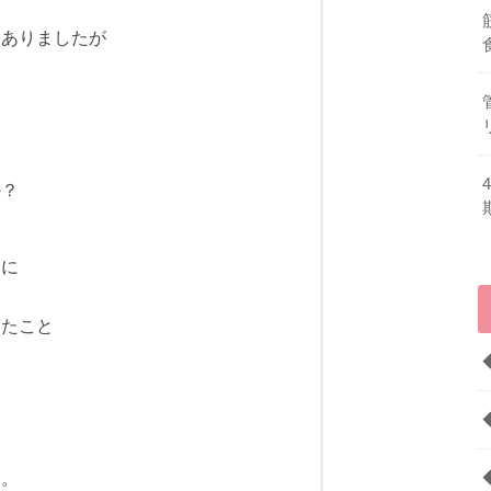
。
はありましたが
か？
人に
けたこと
た。