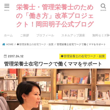
栄養士・管理栄養士のため
menu
search
の「働き方」改革プロジェ
クト！岡田明子公式ブログ
ホーム
ご挨拶
プロフィール
スキルアップ講座
無料セミナ
HOME
◆管理栄養士の在宅ワーク・副業
管理栄養士在宅ワークで働くママをサポート
2017.04.12
◆管理栄養士の在宅ワーク・副業
管理栄養士在宅ワークで働くママをサポート