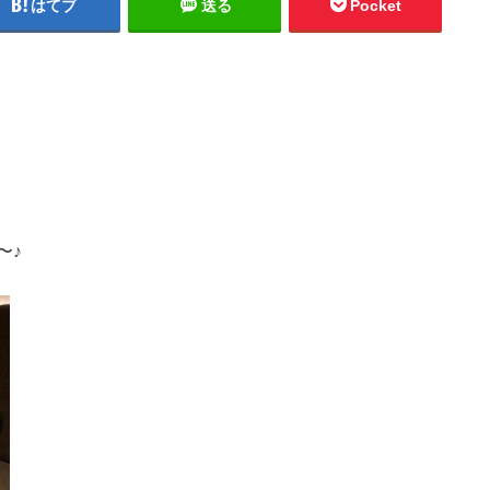
はてブ
送る
Pocket
〜♪