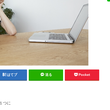
はてブ
送る
Pocket
１つに