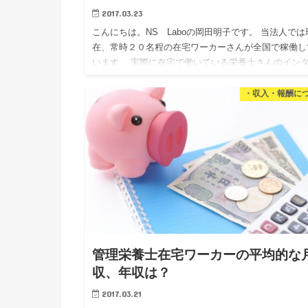
2017.03.23
こんにちは。NS Laboの岡田明子です。 当法人では
在、常時２０名程の在宅ワーカーさんが全国で稼働し
います。 実際に在宅で働いている栄養士さんのイン
ューをご紹介していきますね。 福島県 Mさん 資格
後は、病…
・収入・報酬に
管理栄養士在宅ワーカーの平均的な
収、年収は？
2017.03.21