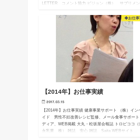
LETTER コメント協力 ピジョン（株） サプリメ
ト 取材…
◆お仕事
【2014年】お仕事実績
2017.03.15
【2014年】お仕事実績 健康事業サポート （株）イン
イド 男性不妊改善レシピ監修、メール食事サポート
ディア、WEB掲載 大丸・松坂屋会報誌 トロピココ（
永乳業 株） 雑誌 安心 雑誌 Saita WEBサイト…