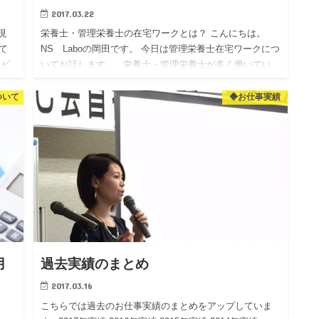
2017.03.22
現
栄養士・管理栄養士の在宅ワークとは？ こんにちは。
て
NS Laboの岡田です。 今日は管理栄養士在宅ワークにつ
タビ
いてお話します。 栄養士・管理栄養士が多く働いてい
取得
る場所といえば、 病院や高齢者施設、保育園などが…
ついて
◆お仕事実績
月
過去実績のまとめ
2017.03.16
こちらでは過去のお仕事実績のまとめをアップしていま