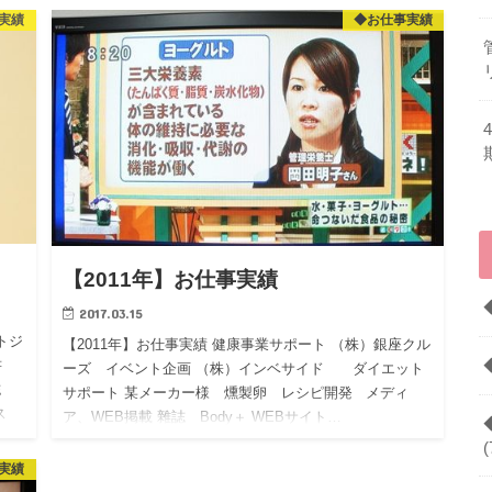
実績
◆お仕事実績
【2011年】お仕事実績
2017.03.15
トジ
【2011年】お仕事実績 健康事業サポート （株）銀座クル
書
ーズ イベント企画 （株）インベサイド ダイエット
雜誌
サポート 某メーカー様 燻製卵 レシピ開発 メディ
ス
ア、WEB掲載 雜誌 Body＋ WEBサイト…
(
実績