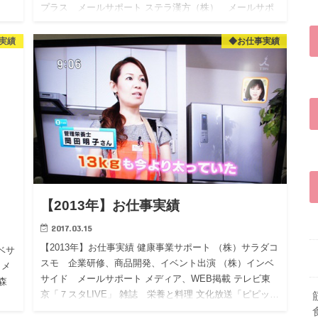
ン
プラス メールサポート ステラ漢方（株） メールサポ
ート…
実績
◆お仕事実績
【2013年】お仕事実績
2017.03.15
【2013年】お仕事実績 健康事業サポート （株）サラダコ
ベサ
スモ 企業研修、商品開発、イベント出演 （株）インベ
 メ
サイド メールサポート メディア、WEB掲載 テレビ東
森
京「７スタLIVE」 雑誌 栄養と料理 文化放送「ピピッ…