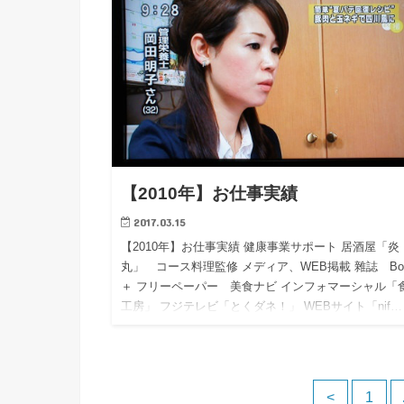
【2010年】お仕事実績
2017.03.15
【2010年】お仕事実績 健康事業サポート 居酒屋「炎
丸」 コース料理監修 メディア、WEB掲載 雜誌 Bo
＋ フリーペーパー 美食ナビ インフォマーシャル「
工房」 フジテレビ「とくダネ！」 WEBサイト「nif…
<
1