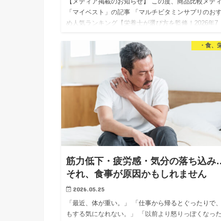
【メディア掲載のお知らせ】 この度、商品比較メデ
「マイベスト」の記事 「マルチビタミンサプリのお
め人気ランキング【栄養士が選び方を監修！2026年7
月】」 にて、マルチビタミンサプリの選び方の監修
当いたしまし…
・食、
筋力低下・疲労感・気分の落ち込み
それ、食事が原因かもしれません
2026.05.25
「最近、体が重い。」 「仕事から帰るとぐったりで
もする気になれない。」 「以前より怒りっぽくなっ