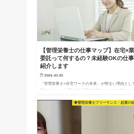
【管理栄養士の仕事マップ】在宅×
委託って何するの？未経験OKの仕
紹介します
2026.03.05
「管理栄養士×在宅ワークの未来」が明るい理由とし
オンライン化
分業化
継続型サービスの増加 こ
つをお伝えしましたね～！ そして最後に 在宅ワーク
◆管理栄養士フリーランス・起業の
り口として A）添削…