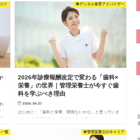
コツ
◆デンタル食育アドバイザー
している…。 そんな40〜50代男性のお悩み、実は「男性
更年期」…
か
2026年診療報酬改定で変わる「歯科×
し
栄養」の世界｜管理栄養士が今すぐ歯
科を学ぶべき理由
2026.04.27
わ
で
はじめに：「歯科と栄養、関係ないかな」と思っていま
の
せんか？ 管理栄養士・栄養士として働いていると、こん
 今
なことを感じたことはありませんか？ 「せっかく資格を
ス一覧
◆管理栄養士のキャリア
取ったのに、なんかやりがいを感じられない」 「残業が
多くて、体力的…