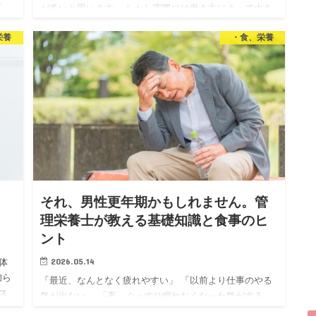
せ
が多いと思います。 しかし実際には働き方によって大き
実は
く4つに分けられ それぞれにたくさんの選択肢がありま
栄養
・食、栄養
す。 「自分に合った仕事が見つからない」 「資格を活か
したいけど何…
｜
それ、男性更年期かもしれません。管
理栄養士が教える基礎知識と食事のヒ
ント
2026.05.14
体
知ら
「最近、なんとなく疲れやすい」 「以前より仕事のやる
ス
気が出ない」 「夜、ぐっすり眠れなくなった気がする」
基礎
でも、病院に行くほどでもない気がして、そのまま放置