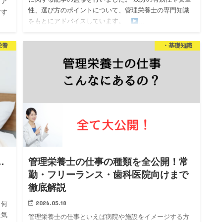
ィア
性、選び方のポイントについて、管理栄養士の専門知識
すす
をもとにアドバイスしています。
…
を担
栄養
・基礎知識
…
管理栄養士の仕事の種類を全公開！常
勤・フリーランス・歯科医院向けまで
徹底解説
2026.05.18
、何
た気
管理栄養士の仕事といえば病院や施設をイメージする方