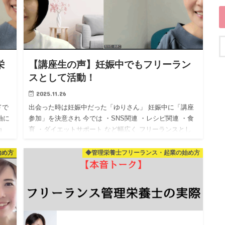
栄
【講座生の声】妊娠中でもフリーラン
スとして活動！
2025.11.26
ドで
出会った時は妊娠中だった「ゆりさん」 妊娠中に「講座
軸に
参加」を決意され 今では ・SNS関連 ・レシピ関連 ・食
ョ
育 ・ダイエットサポート など幅広く フリーランスとし
て活動されています！ まだ小さなお子様を …
始め方
◆管理栄養士フリーランス・起業の始め方