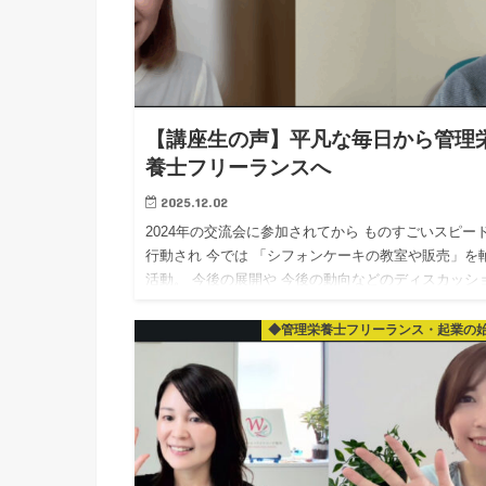
【講座生の声】平凡な毎日から管理
養士フリーランスへ
2025.12.02
2024年の交流会に参加されてから ものすごいスピー
行動され 今では 「シフォンケーキの教室や販売」を
活動。 今後の展開や 今後の動向などのディスカッシ
ン！ やはり「好きな事」をされている方は エ…
◆管理栄養士フリーランス・起業の