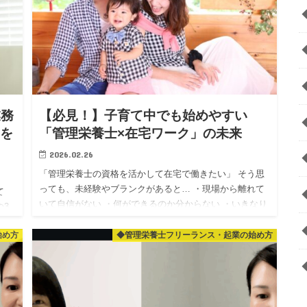
業務
【必見！】子育て中でも始めやすい
事を
「管理栄養士×在宅ワーク」の未来
2026.02.26
「管理栄養士の資格を活かして在宅で働きたい」 そう思
っても、未経験やブランクがあると… ・現場から離れて
て
いて自信がない ・何ができるのか分からない ・いきなり
の3
個人相手（フリーランス）はハードルが高い ・子育て中
の入
で、急な予…
始め方
◆管理栄養士フリーランス・起業の始め方