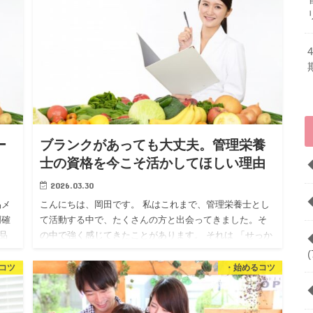
ー
ブランクがあっても大丈夫。管理栄養
士の資格を今こそ活かしてほしい理由
2026.03.30
品メ
こんにちは、岡田です。 私はこれまで、管理栄養士とし
明確
て活動する中で、たくさんの方と出会ってきました。そ
品
の中で強く感じてきたことがあります。 それは 「せっか
く努力して取得した資格を、活かしきれないまま眠らせ
(
てしまっている…
コツ
・始めるコツ