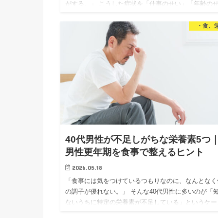
がする。」 こうした症状を「仕事のせい」「年齢の
い」と思っている40代男性は多いと思います。 でも
「食事がその…
・食、
40代男性が不足しがちな栄養素5つ
男性更年期を食事で整えるヒント
2026.05.18
「食事には気をつけているつもりなのに、なんとなく
の調子が優れない。」 そんな40代男性に多いのが「
ないうちに特定の栄養素が不足している」というケー
です。 前回の記事では男性更年期（LOH症候群）の