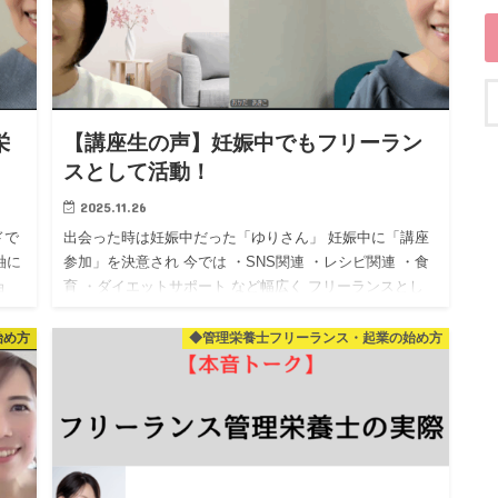
栄
【講座生の声】妊娠中でもフリーラン
スとして活動！
2025.11.26
ドで
出会った時は妊娠中だった「ゆりさん」 妊娠中に「講座
軸に
参加」を決意され 今では ・SNS関連 ・レシピ関連 ・食
ョ
育 ・ダイエットサポート など幅広く フリーランスとし
て活動されています！ まだ小さなお子様を …
始め方
◆管理栄養士フリーランス・起業の始め方