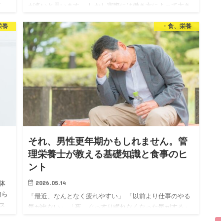
せ
が多いと思います。 しかし実際には働き方によって大き
実は
く4つに分けられ それぞれにたくさんの選択肢がありま
栄養
・食、栄養
す。 「自分に合った仕事が見つからない」 「資格を活か
したいけど何…
｜
それ、男性更年期かもしれません。管
理栄養士が教える基礎知識と食事のヒ
ント
2026.05.14
体
知ら
「最近、なんとなく疲れやすい」 「以前より仕事のやる
ス
気が出ない」 「夜、ぐっすり眠れなくなった気がする」
基礎
でも、病院に行くほどでもない気がして、そのまま放置