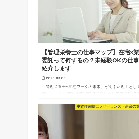
【管理栄養士の仕事マップ】在宅×
委託って何するの？未経験OKの仕
紹介します
2026.03.05
「管理栄養士×在宅ワークの未来」が明るい理由とし
オンライン化
分業化
継続型サービスの増加 こ
つをお伝えしましたね～！ そして最後に 在宅ワーク
◆管理栄養士フリーランス・起業の
り口として A）添削…