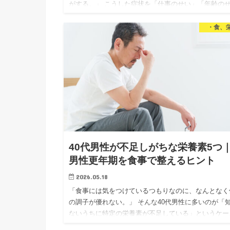
がする。」 こうした症状を「仕事のせい」「年齢の
い」と思っている40代男性は多いと思います。 でも
「食事がその…
・食、
40代男性が不足しがちな栄養素5つ
男性更年期を食事で整えるヒント
2026.05.18
「食事には気をつけているつもりなのに、なんとなく
の調子が優れない。」 そんな40代男性に多いのが「
ないうちに特定の栄養素が不足している」というケー
です。 前回の記事では男性更年期（LOH症候群）の