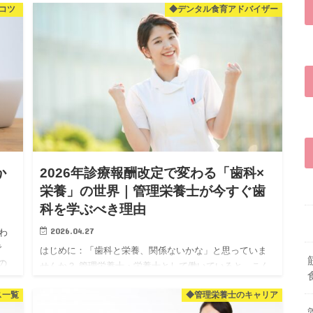
コツ
◆デンタル食育アドバイザー
している…。 そんな40〜50代男性のお悩み、実は「男性
更年期」…
か
2026年診療報酬改定で変わる「歯科×
し
栄養」の世界｜管理栄養士が今すぐ歯
科を学ぶべき理由
2026.04.27
わ
で
はじめに：「歯科と栄養、関係ないかな」と思っていま
の
せんか？ 管理栄養士・栄養士として働いていると、こん
 今
なことを感じたことはありませんか？ 「せっかく資格を
ス一覧
◆管理栄養士のキャリア
取ったのに、なんかやりがいを感じられない」 「残業が
多くて、体力的…