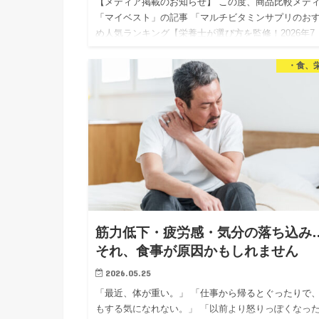
【メディア掲載のお知らせ】 この度、商品比較メデ
「マイベスト」の記事 「マルチビタミンサプリのお
め人気ランキング【栄養士が選び方を監修！2026年7
月】」 にて、マルチビタミンサプリの選び方の監修
当いたしまし…
・食、
筋力低下・疲労感・気分の落ち込み
それ、食事が原因かもしれません
2026.05.25
「最近、体が重い。」 「仕事から帰るとぐったりで
もする気になれない。」 「以前より怒りっぽくなっ