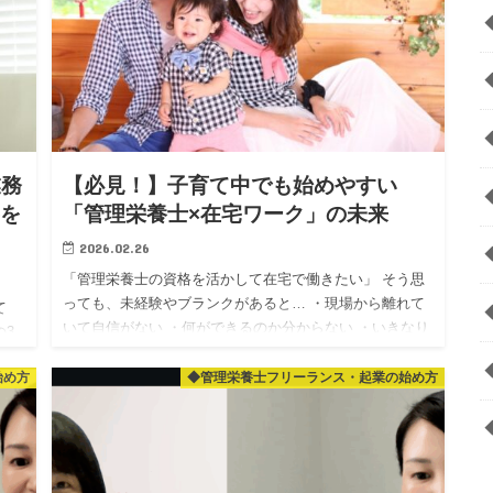
業務
【必見！】子育て中でも始めやすい
事を
「管理栄養士×在宅ワーク」の未来
2026.02.26
「管理栄養士の資格を活かして在宅で働きたい」 そう思
っても、未経験やブランクがあると… ・現場から離れて
て
いて自信がない ・何ができるのか分からない ・いきなり
の3
個人相手（フリーランス）はハードルが高い ・子育て中
の入
で、急な予…
始め方
◆管理栄養士フリーランス・起業の始め方