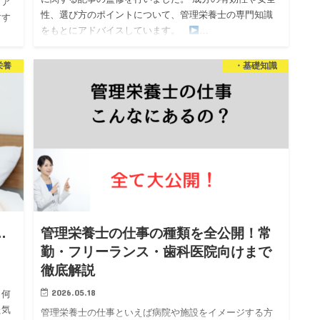
ィア
性、選び方のポイントについて、管理栄養士の専門知識
すす
をもとにアドバイスしています。
…
を担
栄養
・基礎知識
…
管理栄養士の仕事の種類を全公開！常
勤・フリーランス・歯科医院向けまで
徹底解説
2026.05.18
、何
た気
管理栄養士の仕事といえば病院や施設をイメージする方