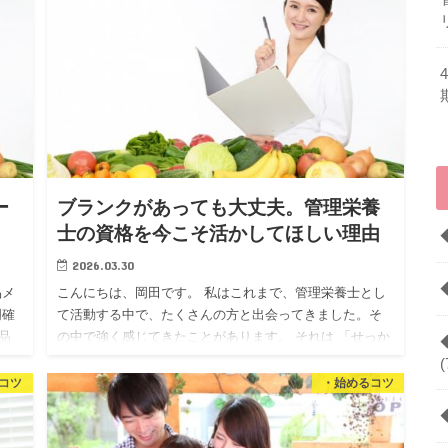
ー
ブランクがあっても大丈夫。管理栄養
士の資格を今こそ活かしてほしい理由
2026.03.30
品メ
こんにちは、岡田です。 私はこれまで、管理栄養士とし
明確
て活動する中で、たくさんの方と出会ってきました。そ
品
の中で強く感じてきたことがあります。 それは 「せっか
く努力して取得した資格を、活かしきれないまま眠らせ
(
てしまっている…
コツ
・始めるコツ