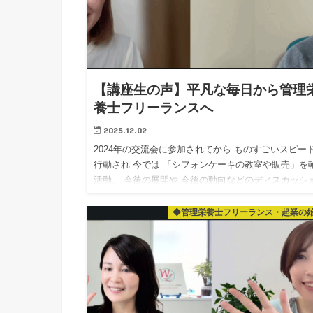
【講座生の声】平凡な毎日から管理
養士フリーランスへ
2025.12.02
2024年の交流会に参加されてから ものすごいスピー
行動され 今では 「シフォンケーキの教室や販売」を
活動。 今後の展開や 今後の動向などのディスカッシ
ン！ やはり「好きな事」をされている方は エ…
◆管理栄養士フリーランス・起業の