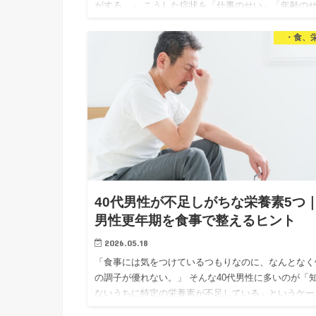
がする。」 こうした症状を「仕事のせい」「年齢の
い」と思っている40代男性は多いと思います。 でも
「食事がその…
・食、
40代男性が不足しがちな栄養素5つ
男性更年期を食事で整えるヒント
2026.05.18
「食事には気をつけているつもりなのに、なんとなく
の調子が優れない。」 そんな40代男性に多いのが「
ないうちに特定の栄養素が不足している」というケー
です。 前回の記事では男性更年期（LOH症候群）の