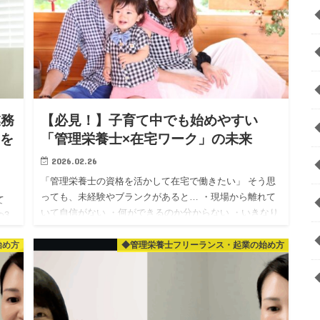
業務
【必見！】子育て中でも始めやすい
事を
「管理栄養士×在宅ワーク」の未来
2026.02.26
「管理栄養士の資格を活かして在宅で働きたい」 そう思
っても、未経験やブランクがあると… ・現場から離れて
て
いて自信がない ・何ができるのか分からない ・いきなり
の3
個人相手（フリーランス）はハードルが高い ・子育て中
の入
で、急な予…
始め方
◆管理栄養士フリーランス・起業の始め方