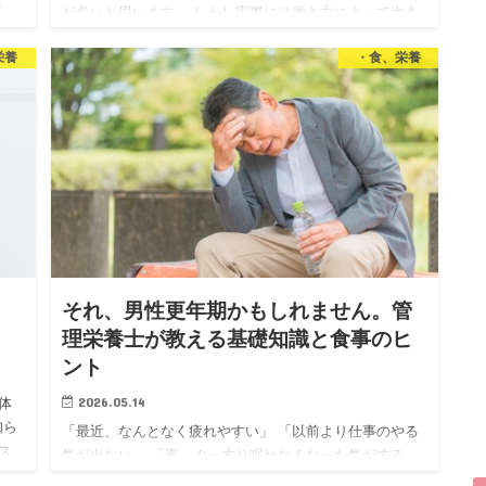
せ
が多いと思います。 しかし実際には働き方によって大き
実は
く4つに分けられ それぞれにたくさんの選択肢がありま
栄養
・食、栄養
す。 「自分に合った仕事が見つからない」 「資格を活か
したいけど何…
｜
それ、男性更年期かもしれません。管
理栄養士が教える基礎知識と食事のヒ
ント
2026.05.14
体
知ら
「最近、なんとなく疲れやすい」 「以前より仕事のやる
ス
気が出ない」 「夜、ぐっすり眠れなくなった気がする」
基礎
でも、病院に行くほどでもない気がして、そのまま放置