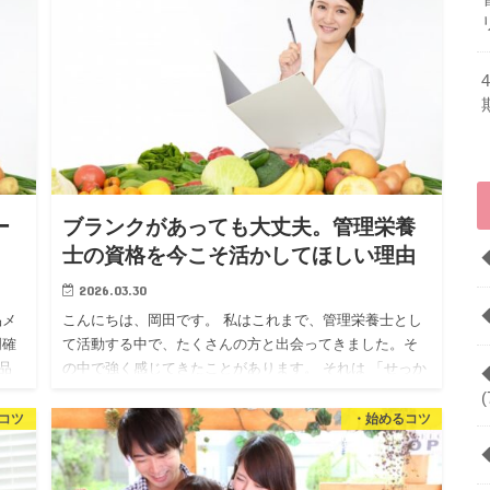
ー
ブランクがあっても大丈夫。管理栄養
士の資格を今こそ活かしてほしい理由
2026.03.30
品メ
こんにちは、岡田です。 私はこれまで、管理栄養士とし
明確
て活動する中で、たくさんの方と出会ってきました。そ
品
の中で強く感じてきたことがあります。 それは 「せっか
く努力して取得した資格を、活かしきれないまま眠らせ
(
てしまっている…
コツ
・始めるコツ