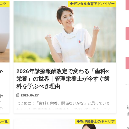
コツ
◆デンタル食育アドバイザー
している…。 そんな40〜50代男性のお悩み、実は「男性
更年期」…
か
2026年診療報酬改定で変わる「歯科×
し
栄養」の世界｜管理栄養士が今すぐ歯
科を学ぶべき理由
2026.04.27
わ
で
はじめに：「歯科と栄養、関係ないかな」と思っていま
の
せんか？ 管理栄養士・栄養士として働いていると、こん
 今
なことを感じたことはありませんか？ 「せっかく資格を
ス一覧
◆管理栄養士のキャリア
取ったのに、なんかやりがいを感じられない」 「残業が
多くて、体力的…