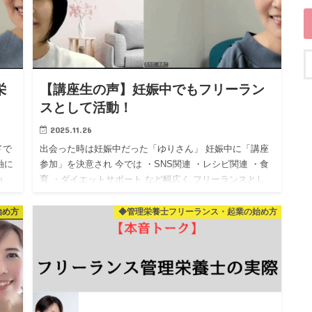
栄
【講座生の声】妊娠中でもフリーラン
スとして活動！
2025.11.26
ドで
出会った時は妊娠中だった「ゆりさん」 妊娠中に「講座
軸に
参加」を決意され 今では ・SNS関連 ・レシピ関連 ・食
ョ
育 ・ダイエットサポート など幅広く フリーランスとし
て活動されています！ まだ小さなお子様を …
始め方
◆管理栄養士フリーランス・起業の始め方