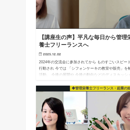
【講座生の声】平凡な毎日から管理
養士フリーランスへ
2025.12.02
2024年の交流会に参加されてから ものすごいスピー
行動され 今では 「シフォンケーキの教室や販売」を
活動。 今後の展開や 今後の動向などのディスカッシ
ン！ やはり「好きな事」をされている方は エ…
◆管理栄養士フリーランス・起業の