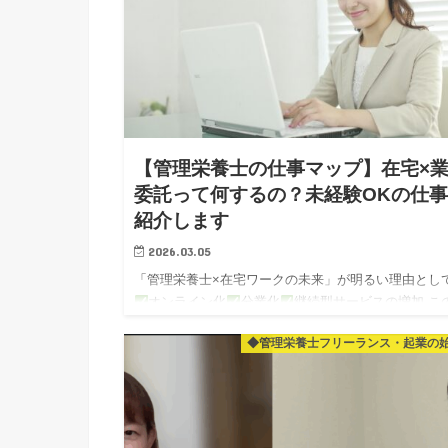
【管理栄養士の仕事マップ】在宅×
委託って何するの？未経験OKの仕
紹介します
2026.03.05
「管理栄養士×在宅ワークの未来」が明るい理由とし
オンライン化
分業化
継続型サービスの増加 こ
つをお伝えしましたね～！ そして最後に 在宅ワーク
◆管理栄養士フリーランス・起業の
り口として A）添削…