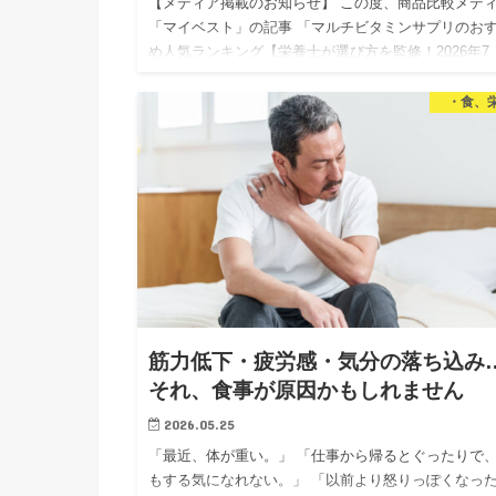
【メディア掲載のお知らせ】 この度、商品比較メデ
「マイベスト」の記事 「マルチビタミンサプリのお
め人気ランキング【栄養士が選び方を監修！2026年7
月】」 にて、マルチビタミンサプリの選び方の監修
当いたしまし…
・食、
筋力低下・疲労感・気分の落ち込み
それ、食事が原因かもしれません
2026.05.25
「最近、体が重い。」 「仕事から帰るとぐったりで
もする気になれない。」 「以前より怒りっぽくなっ