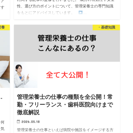
ィア
性、選び方のポイントについて、管理栄養士の専門知識
すす
をもとにアドバイスしています。
…
を担
栄養
・基礎知識
…
管理栄養士の仕事の種類を全公開！常
勤・フリーランス・歯科医院向けまで
徹底解説
2026.05.18
、何
た気
管理栄養士の仕事といえば病院や施設をイメージする方