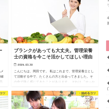
ー
ブランクがあっても大丈夫。管理栄養
士の資格を今こそ活かしてほしい理由
2026.03.30
品メ
こんにちは、岡田です。 私はこれまで、管理栄養士とし
明確
て活動する中で、たくさんの方と出会ってきました。そ
品
の中で強く感じてきたことがあります。 それは 「せっか
く努力して取得した資格を、活かしきれないまま眠らせ
(
てしまっている…
コツ
・始めるコツ