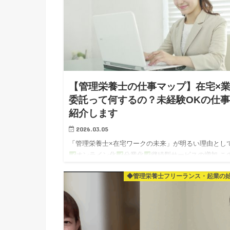
【管理栄養士の仕事マップ】在宅×
委託って何するの？未経験OKの仕
紹介します
2026.03.05
「管理栄養士×在宅ワークの未来」が明るい理由とし
オンライン化
分業化
継続型サービスの増加 こ
つをお伝えしましたね～！ そして最後に 在宅ワーク
◆管理栄養士フリーランス・起業の
り口として A）添削…