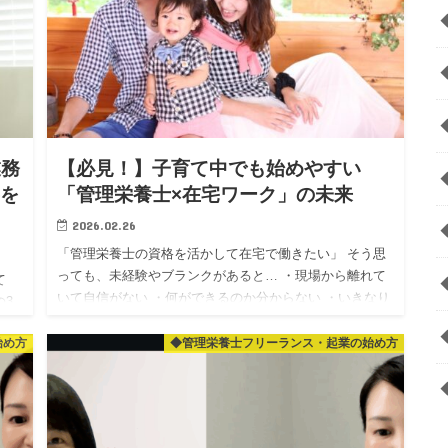
業務
【必見！】子育て中でも始めやすい
事を
「管理栄養士×在宅ワーク」の未来
2026.02.26
「管理栄養士の資格を活かして在宅で働きたい」 そう思
っても、未経験やブランクがあると… ・現場から離れて
て
いて自信がない ・何ができるのか分からない ・いきなり
の3
個人相手（フリーランス）はハードルが高い ・子育て中
の入
で、急な予…
始め方
◆管理栄養士フリーランス・起業の始め方