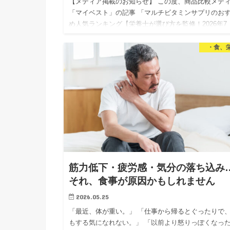
【メディア掲載のお知らせ】 この度、商品比較メデ
「マイベスト」の記事 「マルチビタミンサプリのお
め人気ランキング【栄養士が選び方を監修！2026年7
月】」 にて、マルチビタミンサプリの選び方の監修
当いたしまし…
・食、
筋力低下・疲労感・気分の落ち込み
それ、食事が原因かもしれません
2026.05.25
「最近、体が重い。」 「仕事から帰るとぐったりで
もする気になれない。」 「以前より怒りっぽくなっ