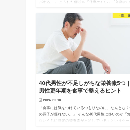
がする。」 こうした症状を「仕事のせい」「年齢の
い」と思っている40代男性は多いと思います。 でも
「食事がその…
・食、
40代男性が不足しがちな栄養素5つ
男性更年期を食事で整えるヒント
2026.05.18
「食事には気をつけているつもりなのに、なんとなく
の調子が優れない。」 そんな40代男性に多いのが「
ないうちに特定の栄養素が不足している」というケー
です。 前回の記事では男性更年期（LOH症候群）の