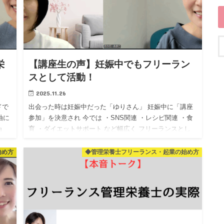
栄
【講座生の声】妊娠中でもフリーラン
スとして活動！
2025.11.26
ドで
出会った時は妊娠中だった「ゆりさん」 妊娠中に「講座
軸に
参加」を決意され 今では ・SNS関連 ・レシピ関連 ・食
ョ
育 ・ダイエットサポート など幅広く フリーランスとし
て活動されています！ まだ小さなお子様を …
始め方
◆管理栄養士フリーランス・起業の始め方