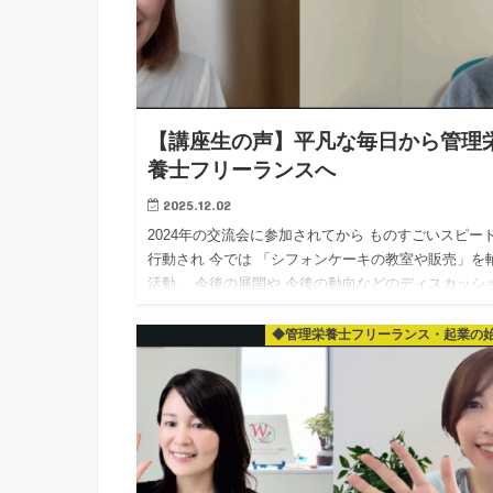
【講座生の声】平凡な毎日から管理
養士フリーランスへ
2025.12.02
2024年の交流会に参加されてから ものすごいスピー
行動され 今では 「シフォンケーキの教室や販売」を
活動。 今後の展開や 今後の動向などのディスカッシ
ン！ やはり「好きな事」をされている方は エ…
◆管理栄養士フリーランス・起業の