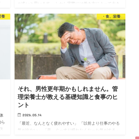
せ
が多いと思います。 しかし実際には働き方によって大き
実は
く4つに分けられ それぞれにたくさんの選択肢がありま
栄養
・食、栄養
す。 「自分に合った仕事が見つからない」 「資格を活か
したいけど何…
｜
それ、男性更年期かもしれません。管
理栄養士が教える基礎知識と食事のヒ
ント
2026.05.14
体
知ら
「最近、なんとなく疲れやすい」 「以前より仕事のやる
ス
気が出ない」 「夜、ぐっすり眠れなくなった気がする」
基礎
でも、病院に行くほどでもない気がして、そのまま放置