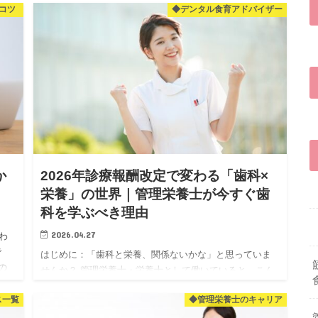
コツ
◆デンタル食育アドバイザー
している…。 そんな40〜50代男性のお悩み、実は「男性
更年期」…
か
2026年診療報酬改定で変わる「歯科×
し
栄養」の世界｜管理栄養士が今すぐ歯
科を学ぶべき理由
2026.04.27
わ
で
はじめに：「歯科と栄養、関係ないかな」と思っていま
の
せんか？ 管理栄養士・栄養士として働いていると、こん
 今
なことを感じたことはありませんか？ 「せっかく資格を
ス一覧
◆管理栄養士のキャリア
取ったのに、なんかやりがいを感じられない」 「残業が
多くて、体力的…