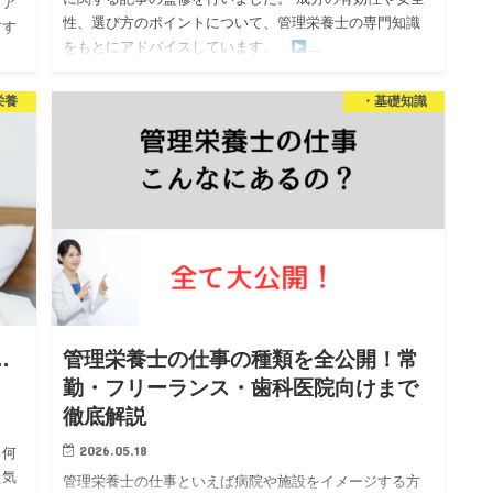
ィア
性、選び方のポイントについて、管理栄養士の専門知識
すす
をもとにアドバイスしています。
…
を担
栄養
・基礎知識
…
管理栄養士の仕事の種類を全公開！常
勤・フリーランス・歯科医院向けまで
徹底解説
2026.05.18
、何
た気
管理栄養士の仕事といえば病院や施設をイメージする方