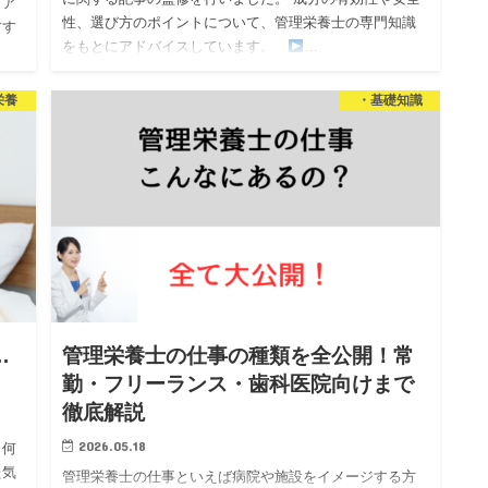
ィア
性、選び方のポイントについて、管理栄養士の専門知識
すす
をもとにアドバイスしています。
…
を担
栄養
・基礎知識
…
管理栄養士の仕事の種類を全公開！常
勤・フリーランス・歯科医院向けまで
徹底解説
2026.05.18
、何
た気
管理栄養士の仕事といえば病院や施設をイメージする方