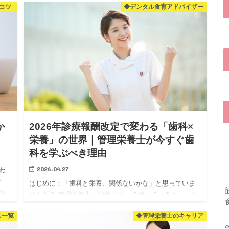
コツ
◆デンタル食育アドバイザー
している…。 そんな40〜50代男性のお悩み、実は「男性
更年期」…
か
2026年診療報酬改定で変わる「歯科×
し
栄養」の世界｜管理栄養士が今すぐ歯
科を学ぶべき理由
2026.04.27
わ
で
はじめに：「歯科と栄養、関係ないかな」と思っていま
の
せんか？ 管理栄養士・栄養士として働いていると、こん
 今
なことを感じたことはありませんか？ 「せっかく資格を
ス一覧
◆管理栄養士のキャリア
取ったのに、なんかやりがいを感じられない」 「残業が
多くて、体力的…