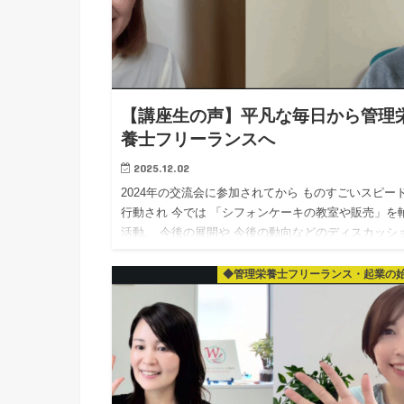
【講座生の声】平凡な毎日から管理
養士フリーランスへ
2025.12.02
2024年の交流会に参加されてから ものすごいスピー
行動され 今では 「シフォンケーキの教室や販売」を
活動。 今後の展開や 今後の動向などのディスカッシ
ン！ やはり「好きな事」をされている方は エ…
◆管理栄養士フリーランス・起業の