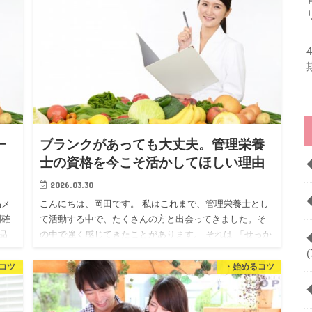
ー
ブランクがあっても大丈夫。管理栄養
士の資格を今こそ活かしてほしい理由
2026.03.30
品メ
こんにちは、岡田です。 私はこれまで、管理栄養士とし
明確
て活動する中で、たくさんの方と出会ってきました。そ
品
の中で強く感じてきたことがあります。 それは 「せっか
く努力して取得した資格を、活かしきれないまま眠らせ
(
てしまっている…
コツ
・始めるコツ