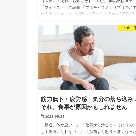
【メディア掲載のお知らせ】 この度、商品比較メデ
「マイベスト」の記事 「マルチビタミンサプリのお
め人気ランキング【栄養士が選び方を監修！2026年7
月】」 にて、マルチビタミンサプリの選び方の監修
当いたしまし…
・食、
筋力低下・疲労感・気分の落ち込み
それ、食事が原因かもしれません
2026.05.25
「最近、体が重い。」 「仕事から帰るとぐったりで
もする気になれない。」 「以前より怒りっぽくなっ