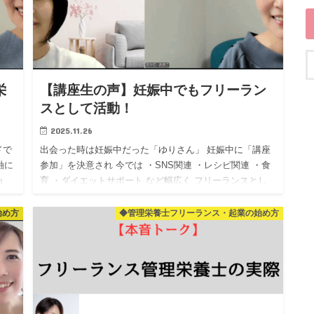
栄
【講座生の声】妊娠中でもフリーラン
スとして活動！
2025.11.26
ドで
出会った時は妊娠中だった「ゆりさん」 妊娠中に「講座
軸に
参加」を決意され 今では ・SNS関連 ・レシピ関連 ・食
ョ
育 ・ダイエットサポート など幅広く フリーランスとし
て活動されています！ まだ小さなお子様を …
始め方
◆管理栄養士フリーランス・起業の始め方