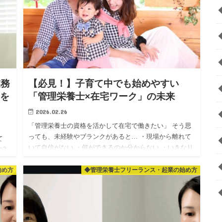
業務
【必見！】子育て中でも始めやすい
事を
「管理栄養士×在宅ワーク」の未来
2026.02.26
「管理栄養士の資格を活かして在宅で働きたい」 そう思
っても、未経験やブランクがあると… ・現場から離れて
て
いて自信がない ・何ができるのか分からない ・いきなり
の3
個人相手（フリーランス）はハードルが高い ・子育て中
の入
で、急な予…
始め方
◆管理栄養士フリーランス・起業の始め方