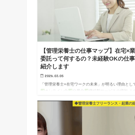
【管理栄養士の仕事マップ】在宅×
委託って何するの？未経験OKの仕
紹介します
2026.03.05
「管理栄養士×在宅ワークの未来」が明るい理由とし
オンライン化
分業化
継続型サービスの増加 こ
つをお伝えしましたね～！ そして最後に 在宅ワーク
◆管理栄養士フリーランス・起業の
り口として A）添削…