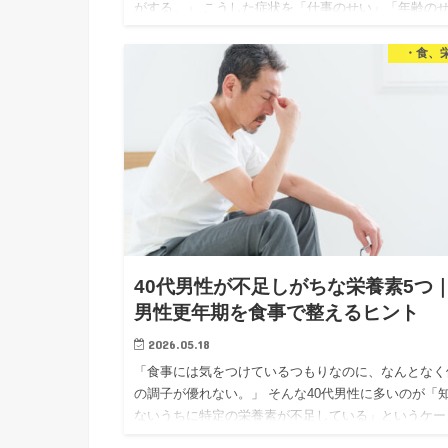
がする。」 こうした症状を「仕事のせい」「年齢の
い」と思っている40代男性は多いと思います。 でも
「食事がその…
・食、
40代男性が不足しがちな栄養素5つ
男性更年期を食事で整えるヒント
2026.05.18
「食事には気をつけているつもりなのに、なんとなく
の調子が優れない。」 そんな40代男性に多いのが「
ないうちに特定の栄養素が不足している」というケー
です。 前回の記事では男性更年期（LOH症候群）の