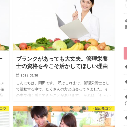
ー
ブランクがあっても大丈夫。管理栄養
士の資格を今こそ活かしてほしい理由
2026.03.30
品メ
こんにちは、岡田です。 私はこれまで、管理栄養士とし
明確
て活動する中で、たくさんの方と出会ってきました。そ
品
の中で強く感じてきたことがあります。 それは 「せっか
く努力して取得した資格を、活かしきれないまま眠らせ
(
てしまっている…
コツ
・始めるコツ