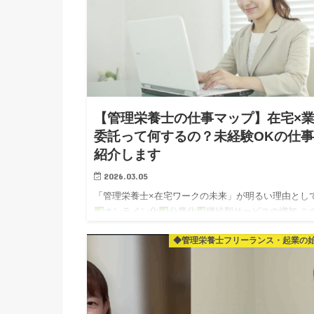
【管理栄養士の仕事マップ】在宅×
委託って何するの？未経験OKの仕
紹介します
2026.03.05
「管理栄養士×在宅ワークの未来」が明るい理由とし
オンライン化
分業化
継続型サービスの増加 こ
つをお伝えしましたね～！ そして最後に 在宅ワーク
◆管理栄養士フリーランス・起業の
り口として A）添削…