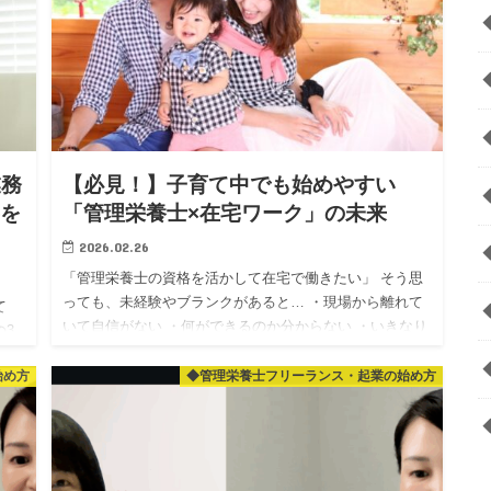
業務
【必見！】子育て中でも始めやすい
事を
「管理栄養士×在宅ワーク」の未来
2026.02.26
「管理栄養士の資格を活かして在宅で働きたい」 そう思
っても、未経験やブランクがあると… ・現場から離れて
て
いて自信がない ・何ができるのか分からない ・いきなり
の3
個人相手（フリーランス）はハードルが高い ・子育て中
の入
で、急な予…
始め方
◆管理栄養士フリーランス・起業の始め方