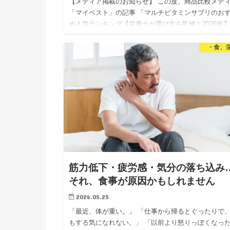
【メディア掲載のお知らせ】 この度、商品比較メデ
「マイベスト」の記事 「マルチビタミンサプリのお
め人気ランキング【栄養士が選び方を監修！2026年7
月】」 にて、マルチビタミンサプリの選び方の監修
当いたしまし…
・食、
筋力低下・疲労感・気分の落ち込み
それ、食事が原因かもしれません
2026.05.25
「最近、体が重い。」 「仕事から帰るとぐったりで
もする気になれない。」 「以前より怒りっぽくなっ