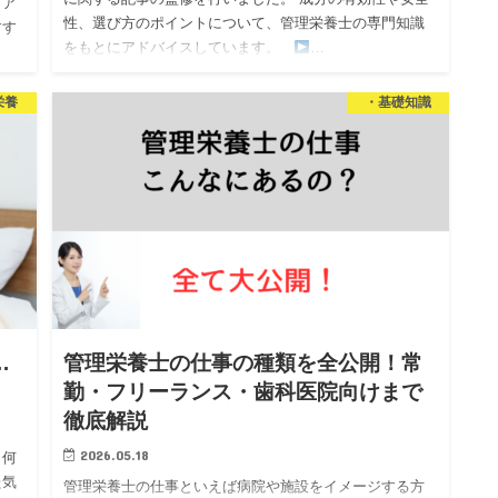
ィア
性、選び方のポイントについて、管理栄養士の専門知識
すす
をもとにアドバイスしています。
…
を担
栄養
・基礎知識
…
管理栄養士の仕事の種類を全公開！常
勤・フリーランス・歯科医院向けまで
徹底解説
2026.05.18
、何
た気
管理栄養士の仕事といえば病院や施設をイメージする方