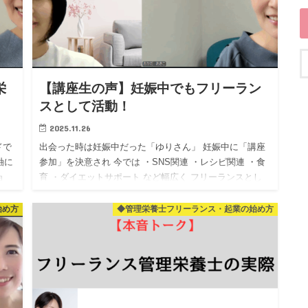
栄
【講座生の声】妊娠中でもフリーラン
スとして活動！
2025.11.26
ドで
出会った時は妊娠中だった「ゆりさん」 妊娠中に「講座
軸に
参加」を決意され 今では ・SNS関連 ・レシピ関連 ・食
ョ
育 ・ダイエットサポート など幅広く フリーランスとし
て活動されています！ まだ小さなお子様を …
始め方
◆管理栄養士フリーランス・起業の始め方