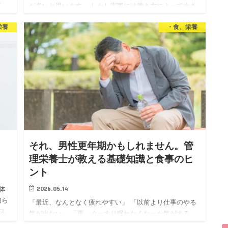
せ
が多いと思います。 しかし実際には働き方によって大き
実は
く4つに分けられ それぞれにたくさんの選択肢がありま
栄養
・食、栄養
す。 「自分に合った仕事が見つからない」 「資格を活か
したいけど何…
｜
それ、男性更年期かもしれません。管
理栄養士が教える基礎知識と食事のヒ
ント
2026.05.14
体
知ら
「最近、なんとなく疲れやすい」 「以前より仕事のやる
ス
気が出ない」 「夜、ぐっすり眠れなくなった気がする」
基礎
でも、病院に行くほどでもない気がして、そのまま放置