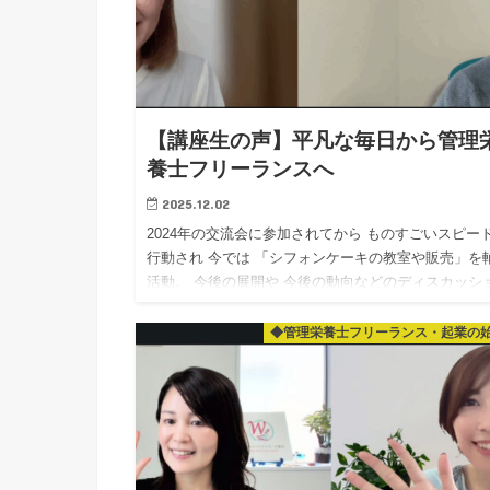
【講座生の声】平凡な毎日から管理
養士フリーランスへ
2025.12.02
2024年の交流会に参加されてから ものすごいスピー
行動され 今では 「シフォンケーキの教室や販売」を
活動。 今後の展開や 今後の動向などのディスカッシ
ン！ やはり「好きな事」をされている方は エ…
◆管理栄養士フリーランス・起業の