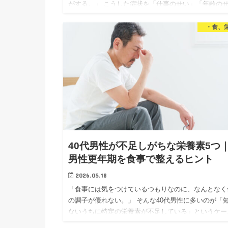
がする。」 こうした症状を「仕事のせい」「年齢の
い」と思っている40代男性は多いと思います。 でも
「食事がその…
・食、
40代男性が不足しがちな栄養素5つ
男性更年期を食事で整えるヒント
2026.05.18
「食事には気をつけているつもりなのに、なんとなく
の調子が優れない。」 そんな40代男性に多いのが「
ないうちに特定の栄養素が不足している」というケー
です。 前回の記事では男性更年期（LOH症候群）の