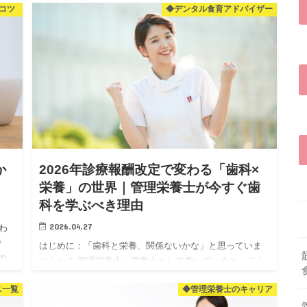
コツ
◆デンタル食育アドバイザー
している…。 そんな40〜50代男性のお悩み、実は「男性
更年期」…
か
2026年診療報酬改定で変わる「歯科×
し
栄養」の世界｜管理栄養士が今すぐ歯
科を学ぶべき理由
2026.04.27
わ
で
はじめに：「歯科と栄養、関係ないかな」と思っていま
の
せんか？ 管理栄養士・栄養士として働いていると、こん
 今
なことを感じたことはありませんか？ 「せっかく資格を
ス一覧
◆管理栄養士のキャリア
取ったのに、なんかやりがいを感じられない」 「残業が
多くて、体力的…